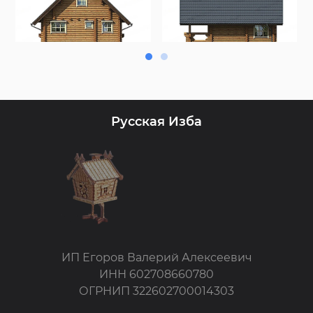
Русская Изба
ИП Егоров Валерий Алексеевич
ИНН 602708660780
ОГРНИП 322602700014303